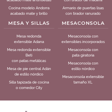
acabado mate antihuellas
con tirador de madera
Cocina modelo Andorra
Armario de puertas lisas
acabado mate y brillo
con tirador ranurado
MESA Y SILLAS
MESACONSOLA
Mesa redonda
Mesaconsola con
extensible Adana
extensibles incorporados
Mesa redonda extensible
Mesaconsola con
Beti
pata giratoria
con patas metálicas
Mesaconsola con
Mesa de pie central Adán
estilo nórdico
de estilo nórdico
Mesaconsola extensible
Silla tapizada de cocina
tamaño XL
o comedor City