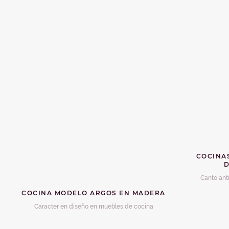
COCINAS
Canto anti
COCINA MODELO ARGOS EN MADERA
Caracter en diseño en muebles de cocina