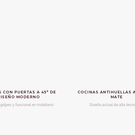
 CON PUERTAS A 45º DE
COCINAS ANTIHUELLAS
DISEÑO MODERNO
MATE
golpes y funcional en mobiliario
Diseño actual de alta tecn