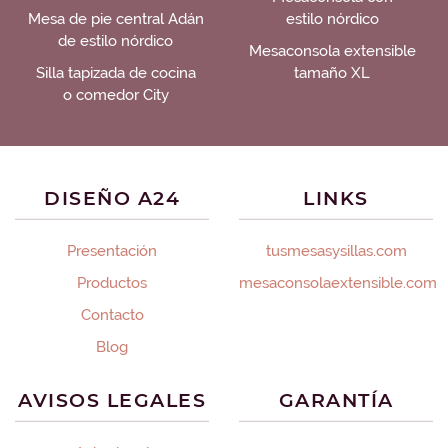
Mesa de pie central Adán
estilo nórdico
de estilo nórdico
Mesaconsola extensible
Silla tapizada de cocina
tamaño XL
o comedor City
DISEÑO A24
LINKS
Presentación
tusmesasysillas.com
Productos
mesaconsolaextensible.com
Contacto
Blog
AVISOS LEGALES
GARANTÍA