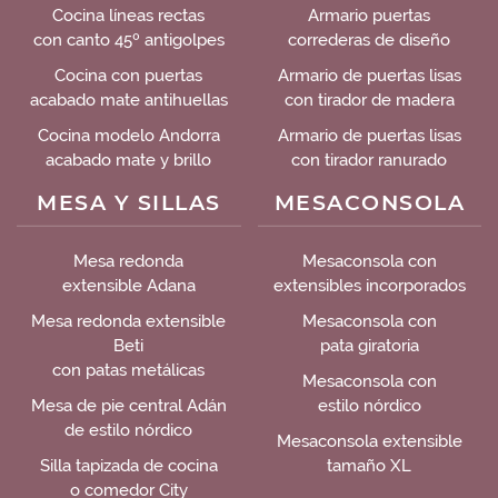
Cocina líneas rectas
Armario puertas
con canto 45º antigolpes
correderas de diseño
Cocina con puertas
Armario de puertas lisas
acabado mate antihuellas
con tirador de madera
Cocina modelo Andorra
Armario de puertas lisas
acabado mate y brillo
con tirador ranurado
MESA Y SILLAS
MESACONSOLA
Mesa redonda
Mesaconsola con
extensible Adana
extensibles incorporados
Mesa redonda extensible
Mesaconsola con
Beti
pata giratoria
con patas metálicas
Mesaconsola con
Mesa de pie central Adán
estilo nórdico
de estilo nórdico
Mesaconsola extensible
Silla tapizada de cocina
tamaño XL
o comedor City