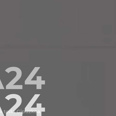
A24
ra toda Gipuzkoa