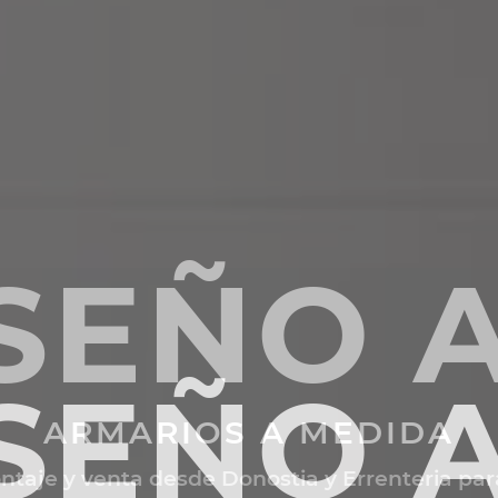
SEÑO 
ARMARIOS A MEDIDA
ntaje y venta desde Donostia y Errenteria pa